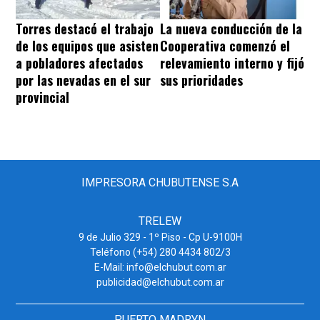
Torres destacó el trabajo
La nueva conducción de la
de los equipos que asisten
Cooperativa comenzó el
a pobladores afectados
relevamiento interno y fijó
por las nevadas en el sur
sus prioridades
provincial
IMPRESORA CHUBUTENSE S.A
TRELEW
9 de Julio 329 - 1º Piso - Cp U-9100H
Teléfono (+54) 280 4434 802/3
E-Mail: info@elchubut.com.ar
publicidad@elchubut.com.ar
PUERTO MADRYN