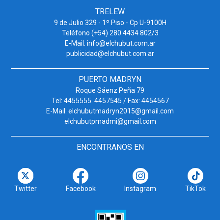
TRELEW
9 de Julio 329 - 1º Piso - Cp U-9100H
Teléfono (+54) 280 4434 802/3
E-Mail: info@elchubut.com.ar
publicidad@elchubut.com.ar
PUERTO MADRYN
Roque Sáenz Peña 79
Tel: 4455555. 4457545 / Fax: 4454567
E-Mail: elchubutmadryn2015@gmail.com
elchubutpmadmi@gmail.com
ENCONTRANOS EN
Twitter
Facebook
Instagram
TikTok