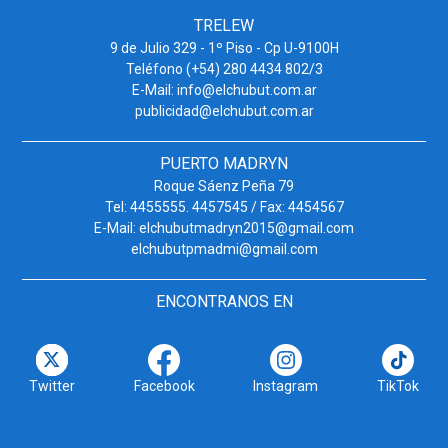
TRELEW
9 de Julio 329 - 1º Piso - Cp U-9100H
Teléfono (+54) 280 4434 802/3
E-Mail: info@elchubut.com.ar
publicidad@elchubut.com.ar
PUERTO MADRYN
Roque Sáenz Peña 79
Tel: 4455555. 4457545 / Fax: 4454567
E-Mail: elchubutmadryn2015@gmail.com
elchubutpmadmi@gmail.com
ENCONTRANOS EN
Twitter
Facebook
Instagram
TikTok