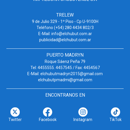
TRELEW
9 de Julio 329 - 1º Piso - Cp U-9100H
Teléfono (+54) 280 4434 802/3
E-Mail: info@elchubut.com.ar
publicidad@elchubut.com.ar
PUERTO MADRYN
Roque Sáenz Peña 79
Tel: 4455555. 4457545 / Fax: 4454567
E-Mail: elchubutmadryn2015@gmail.com
elchubutpmadmi@gmail.com
ENCONTRANOS EN
Twitter
Facebook
Instagram
TikTok