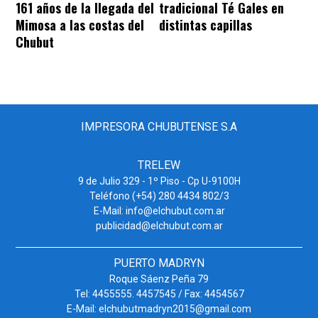
161 años de la llegada del
tradicional Té Gales en
Mimosa a las costas del
distintas capillas
Chubut
IMPRESORA CHUBUTENSE S.A
TRELEW
9 de Julio 329 - 1º Piso - Cp U-9100H
Teléfono (+54) 280 4434 802/3
E-Mail: info@elchubut.com.ar
publicidad@elchubut.com.ar
PUERTO MADRYN
Roque Sáenz Peña 79
Tel: 4455555. 4457545 / Fax: 4454567
E-Mail: elchubutmadryn2015@gmail.com