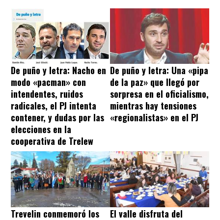
De puño y letra: Nacho en
De puño y letra: Una «pipa
modo «pacman» con
de la paz» que llegó por
intendentes, ruidos
sorpresa en el oficialismo,
radicales, el PJ intenta
mientras hay tensiones
contener, y dudas por las
«regionalistas» en el PJ
elecciones en la
cooperativa de Trelew
Trevelin conmemoró los
El valle disfruta del