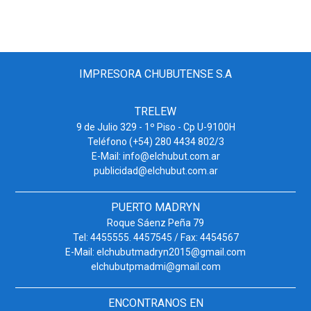
IMPRESORA CHUBUTENSE S.A
TRELEW
9 de Julio 329 - 1º Piso - Cp U-9100H
Teléfono (+54) 280 4434 802/3
E-Mail: info@elchubut.com.ar
publicidad@elchubut.com.ar
PUERTO MADRYN
Roque Sáenz Peña 79
Tel: 4455555. 4457545 / Fax: 4454567
E-Mail: elchubutmadryn2015@gmail.com
elchubutpmadmi@gmail.com
ENCONTRANOS EN