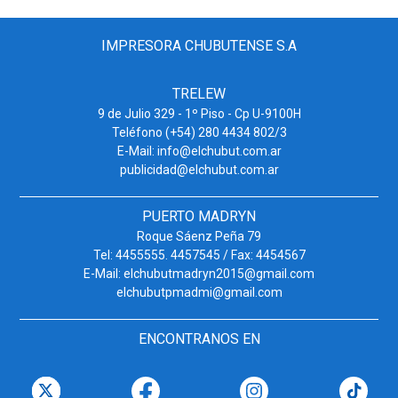
IMPRESORA CHUBUTENSE S.A
TRELEW
9 de Julio 329 - 1º Piso - Cp U-9100H
Teléfono (+54) 280 4434 802/3
E-Mail: info@elchubut.com.ar
publicidad@elchubut.com.ar
PUERTO MADRYN
Roque Sáenz Peña 79
Tel: 4455555. 4457545 / Fax: 4454567
E-Mail: elchubutmadryn2015@gmail.com
elchubutpmadmi@gmail.com
ENCONTRANOS EN