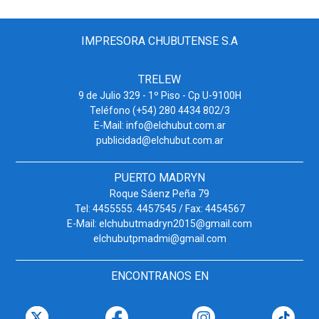
IMPRESORA CHUBUTENSE S.A
TRELEW
9 de Julio 329 - 1º Piso - Cp U-9100H
Teléfono (+54) 280 4434 802/3
E-Mail: info@elchubut.com.ar
publicidad@elchubut.com.ar
PUERTO MADRYN
Roque Sáenz Peña 79
Tel: 4455555. 4457545 / Fax: 4454567
E-Mail: elchubutmadryn2015@gmail.com
elchubutpmadmi@gmail.com
ENCONTRANOS EN