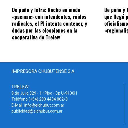
De puño y letra: Nacho en modo
De puño y 
«pacman» con intendentes, ruidos
que llegó 
radicales, el PJ intenta contener, y
oficialism
dudas por las elecciones en la
«regionalis
cooperativa de Trelew
IMPRESORA CHUBUTENSE S.A
TRELEW
9 de Julio 329 - 1º Piso - Cp U-9100H
Teléfono (+54) 280 4434 802/3
E-Mail: info@elchubut.com.ar
publicidad@elchubut.com.ar