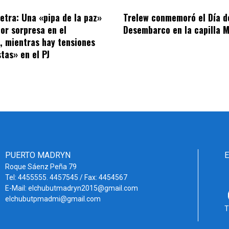
letra: Una «pipa de la paz»
Trelew conmemoró el Día d
por sorpresa en el
Desembarco en la capilla M
o, mientras hay tensiones
tas» en el PJ
PUERTO MADRYN
Roque Sáenz Peña 79
Tel: 4455555. 4457545 / Fax: 4454567
E-Mail: elchubutmadryn2015@gmail.com
elchubutpmadmi@gmail.com
T