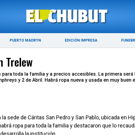
ÚLTIMAS NOTICIAS
PUERTO MADRYN
PUERTO MADRYN
EDICIÓN IMPRESA
FUNEB
n Trelew
 para toda la familia y a precios accesibles. La primera ser
phreys y 2 de Abril. Habrá ropa nueva y usada en muy buen e
 la sede de Cáritas San Pedro y San Pablo, ubicada en Hip
brá ropa para toda la familia y destacaron que lo recau
esarrolla la institución.