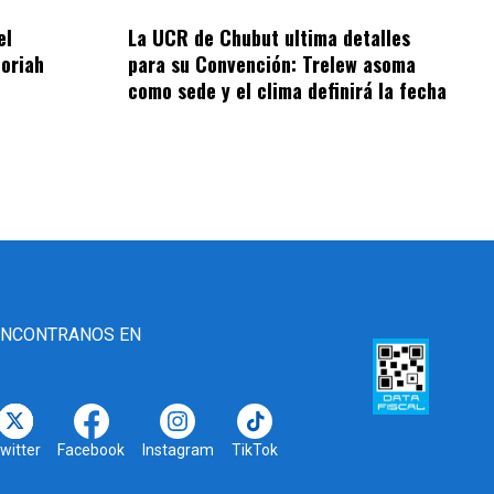
el
La UCR de Chubut ultima detalles
oriah
para su Convención: Trelew asoma
como sede y el clima definirá la fecha
ENCONTRANOS EN
witter
Facebook
Instagram
TikTok