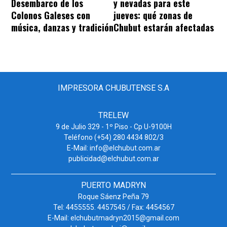
Desembarco de los
y nevadas para este
Colonos Galeses con
jueves: qué zonas de
música, danzas y tradición
Chubut estarán afectadas
IMPRESORA CHUBUTENSE S.A
TRELEW
9 de Julio 329 - 1º Piso - Cp U-9100H
Teléfono (+54) 280 4434 802/3
E-Mail: info@elchubut.com.ar
publicidad@elchubut.com.ar
PUERTO MADRYN
Roque Sáenz Peña 79
Tel: 4455555. 4457545 / Fax: 4454567
E-Mail: elchubutmadryn2015@gmail.com