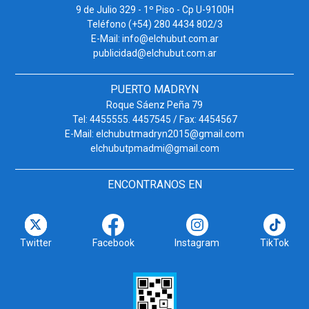
9 de Julio 329 - 1º Piso - Cp U-9100H
Teléfono (+54) 280 4434 802/3
E-Mail: info@elchubut.com.ar
publicidad@elchubut.com.ar
PUERTO MADRYN
Roque Sáenz Peña 79
Tel: 4455555. 4457545 / Fax: 4454567
E-Mail: elchubutmadryn2015@gmail.com
elchubutpmadmi@gmail.com
ENCONTRANOS EN
Twitter
Facebook
Instagram
TikTok