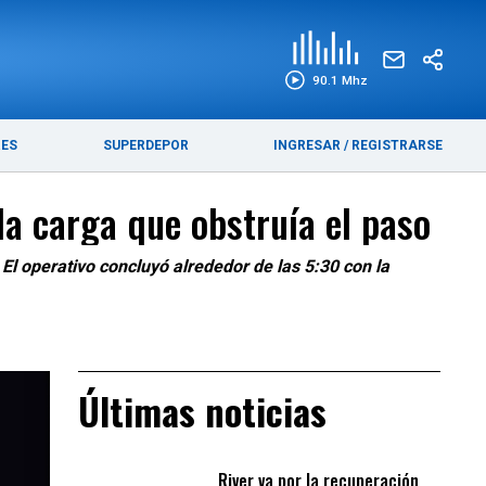
EDICIÓN IMPRESA
FUNEBRES
90.1 Mhz
RES
SUPERDEPOR
INGRESAR
/
REGISTRARSE
la carga que obstruía el paso
El operativo concluyó alrededor de las 5:30 con la
Últimas noticias
River va por la recuperación