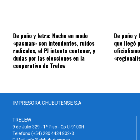
De puño y letra: Nacho en modo
De puño y 
«pacman» con intendentes, ruidos
que llegó 
radicales, el PJ intenta contener, y
oficialism
dudas por las elecciones en la
«regionalis
cooperativa de Trelew
IMPRESORA CHUBUTENSE S.A
TRELEW
9 de Julio 329 - 1º Piso - Cp U-9100H
Teléfono (+54) 280 4434 802/3
E-Mail: info@elchubut.com.ar