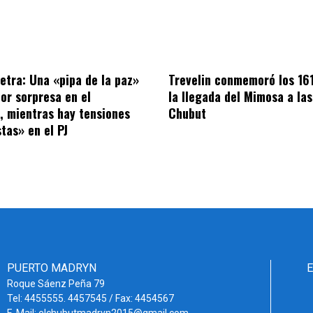
letra: Una «pipa de la paz»
Trevelin conmemoró los 16
por sorpresa en el
la llegada del Mimosa a las
o, mientras hay tensiones
Chubut
tas» en el PJ
PUERTO MADRYN
Roque Sáenz Peña 79
Tel: 4455555. 4457545 / Fax: 4454567
E-Mail: elchubutmadryn2015@gmail.com