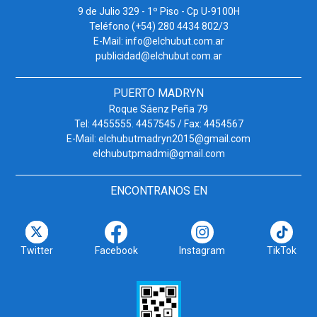
9 de Julio 329 - 1º Piso - Cp U-9100H
Teléfono (+54) 280 4434 802/3
E-Mail: info@elchubut.com.ar
publicidad@elchubut.com.ar
PUERTO MADRYN
Roque Sáenz Peña 79
Tel: 4455555. 4457545 / Fax: 4454567
E-Mail: elchubutmadryn2015@gmail.com
elchubutpmadmi@gmail.com
ENCONTRANOS EN
Twitter
Facebook
Instagram
TikTok