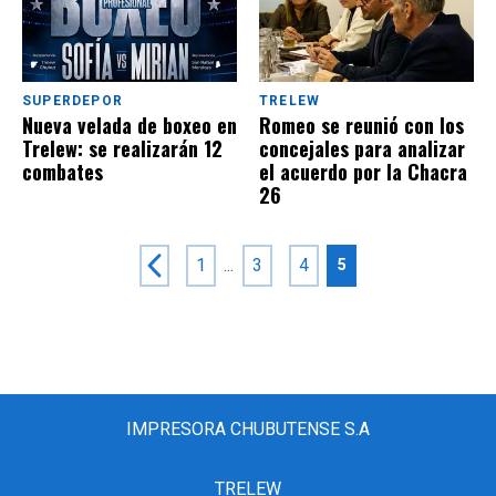
SUPERDEPOR
TRELEW
Nueva velada de boxeo en
Romeo se reunió con los
Trelew: se realizarán 12
concejales para analizar
combates
el acuerdo por la Chacra
26
1
...
3
4
5
IMPRESORA CHUBUTENSE S.A
TRELEW