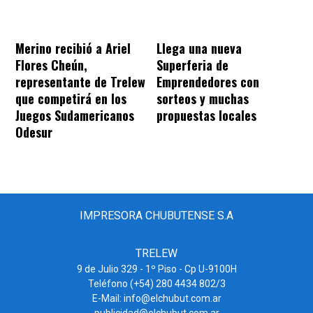
Merino recibió a Ariel
Llega una nueva
Flores Cheún,
Superferia de
representante de Trelew
Emprendedores con
que competirá en los
sorteos y muchas
Juegos Sudamericanos
propuestas locales
Odesur
IMPRESORA CHUBUTENSE S.A
TRELEW
9 de Julio 329 - 1º Piso - Cp U-9100H
Teléfono (+54) 280 4434 802/3
E-Mail: info@elchubut.com.ar