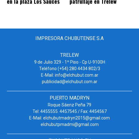
en la plaza Los Sauces
patrullaje en Trelew
IMPRESORA CHUBUTENSE S.A
TRELEW
9 de Julio 329 - 1º Piso - Cp U-9100H
Teléfono (+54) 280 4434 802/3
E-Mail: info@elchubut.com.ar
publicidad@elchubut.com.ar
PUERTO MADRYN
Roque Sáenz Peña 79
Tel: 4455555. 4457545 / Fax: 4454567
E-Mail: elchubutmadryn2015@gmail.com
elchubutpmadmi@gmail.com