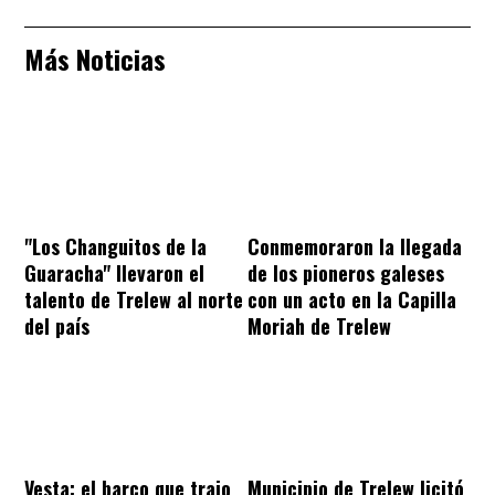
Más Noticias
"Los Changuitos de la
Conmemoraron la llegada
Guaracha" llevaron el
de los pioneros galeses
talento de Trelew al norte
con un acto en la Capilla
del país
Moriah de Trelew
Vesta: el barco que trajo
Municipio de Trelew licitó