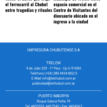
el ferrocarril al Chubut
espacio comercial en el
entre tragedias y rituales
Centro de Visitantes del
dinosaurio ubicado en el
ingreso a la ciudad
IMPRESORA CHUBUTENSE S.A
TRELEW
9 de Julio 329 - 1º Piso - Cp U-9100H
Teléfono (+54) 280 4434 802/3
E-Mail: info@elchubut.com.ar
publicidad@elchubut.com.ar
PUERTO MADRYN
Roque Sáenz Peña 79
Tel: 4455555. 4457545 / Fax: 4454567