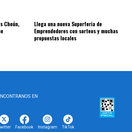
es Cheún,
Llega una nueva Superferia de
ue
Emprendedores con sorteos y muchas
propuestas locales
ENCONTRANOS EN
witter
Facebook
Instagram
TikTok