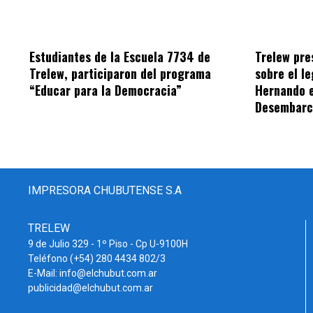
Estudiantes de la Escuela 7734 de
Trelew pre
Trelew, participaron del programa
sobre el l
“Educar para la Democracia”
Hernando e
Desembar
IMPRESORA CHUBUTENSE S.A
TRELEW
9 de Julio 329 - 1º Piso - Cp U-9100H
Teléfono (+54) 280 4434 802/3
E-Mail: info@elchubut.com.ar
publicidad@elchubut.com.ar