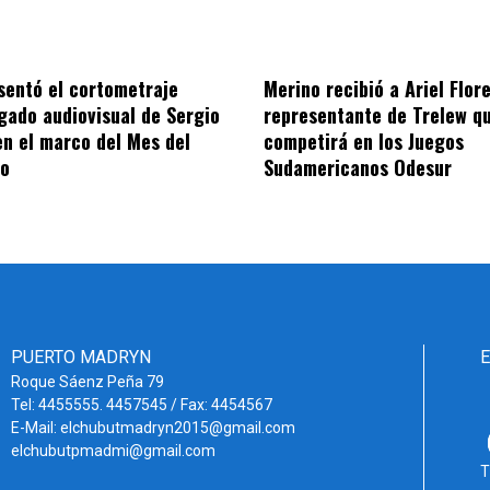
sentó el cortometraje
Merino recibió a Ariel Flor
egado audiovisual de Sergio
representante de Trelew q
n el marco del Mes del
competirá en los Juegos
co
Sudamericanos Odesur
PUERTO MADRYN
Roque Sáenz Peña 79
Tel: 4455555. 4457545 / Fax: 4454567
E-Mail: elchubutmadryn2015@gmail.com
elchubutpmadmi@gmail.com
T