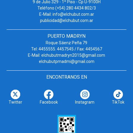
9 de Julio 329 - 1º Piso - Cp U-9100H
Teléfono (+54) 280 4434 802/3
E-Mail: info@elchubut.com.ar
publicidad@elchubut.com.ar
PUERTO MADRYN
Roque Sáenz Peña 79
Tel: 4455555. 4457545 / Fax: 4454567
E-Mail: elchubutmadryn2015@gmail.com
elchubutpmadmi@gmail.com
ENCONTRANOS EN
Twitter
Facebook
Instagram
TikTok