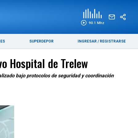
EDICIÓN IMPRESA
FUNEBRES
90.1 Mhz
RES
SUPERDEPOR
INGRESAR
/
REGISTRARSE
vo Hospital de Trelew
alizado bajo protocolos de seguridad y coordinación