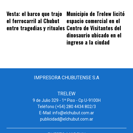
Vesta: el barco que trajo
Municipio de Trelew licitó
el ferrocarril al Chubut
espacio comercial en el
entre tragedias y rituales
Centro de Visitantes del
dinosaurio ubicado en el
ingreso a la ciudad
IMPRESORA CHUBUTENSE S.A
TRELEW
9 de Julio 329 - 1º Piso - Cp U-9100H
Teléfono (+54) 280 4434 802/3
E-Mail: info@elchubut.com.ar
publicidad@elchubut.com.ar