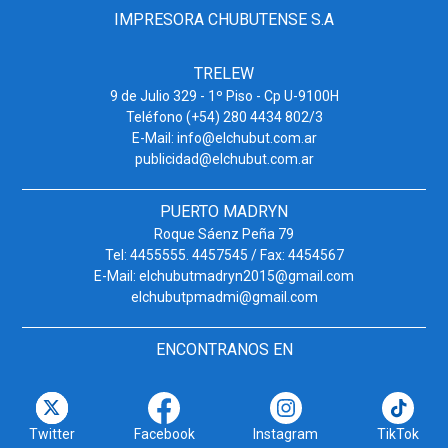
IMPRESORA CHUBUTENSE S.A
TRELEW
9 de Julio 329 - 1º Piso - Cp U-9100H
Teléfono (+54) 280 4434 802/3
E-Mail: info@elchubut.com.ar
publicidad@elchubut.com.ar
PUERTO MADRYN
Roque Sáenz Peña 79
Tel: 4455555. 4457545 / Fax: 4454567
E-Mail: elchubutmadryn2015@gmail.com
elchubutpmadmi@gmail.com
ENCONTRANOS EN
Twitter
Facebook
Instagram
TikTok