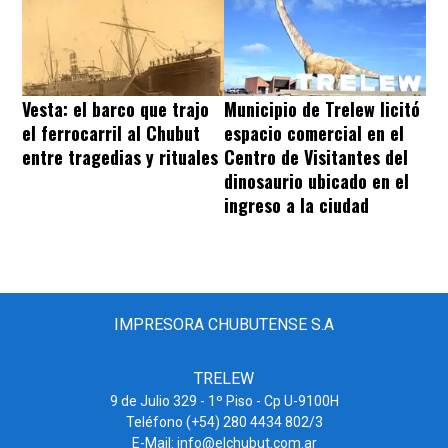
Vesta: el barco que trajo
Municipio de Trelew licitó
el ferrocarril al Chubut
espacio comercial en el
entre tragedias y rituales
Centro de Visitantes del
dinosaurio ubicado en el
ingreso a la ciudad
IMPRESORA CHUBUTENSE S.A
TRELEW
9 de Julio 329 - 1º Piso - Cp U-9100H
Teléfono (+54) 280 4434 802/3
E-Mail: info@elchubut.com.ar