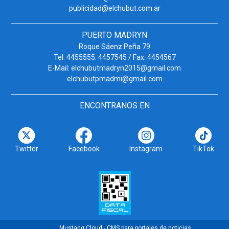
publicidad@elchubut.com.ar
PUERTO MADRYN
Roque Sáenz Peña 79
Tel: 4455555. 4457545 / Fax: 4454567
E-Mail: elchubutmadryn2015@gmail.com
elchubutpmadmi@gmail.com
ENCONTRANOS EN
Twitter
Facebook
Instagram
TikTok
Mustang Cloud - CMS para portales de noticias