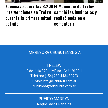
Zoonosis superó las 8.200
El Municipio de Trelew
intervenciones en Trelew
cambió las luminarias y
durante la primera mitad
realizó poda en el
del año
cementerio
IMPRESORA CHUBUTENSE S.A
TRELEW
9 de Julio 329 - 1º Piso - Cp U-9100H
Teléfono (+54) 280 4434 802/3
E-Mail: info@elchubut.com.ar
publicidad@elchubut.com.ar
PUERTO MADRYN
Roque Sáenz Peña 79