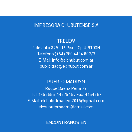
IMPRESORA CHUBUTENSE S.A
TRELEW
9 de Julio 329 - 1º Piso - Cp U-9100H
Teléfono (+54) 280 4434 802/3
E-Mail: info@elchubut.com.ar
publicidad@elchubut.com.ar
PUERTO MADRYN
Roque Sáenz Peña 79
Tel: 4455555. 4457545 / Fax: 4454567
E-Mail: elchubutmadryn2015@gmail.com
elchubutpmadmi@gmail.com
ENCONTRANOS EN