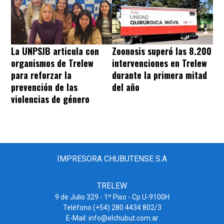
La UNPSJB articula con
Zoonosis superó las 8.200
organismos de Trelew
intervenciones en Trelew
para reforzar la
durante la primera mitad
prevención de las
del año
violencias de género
IMPRESORA CHUBUTENSE S.A
TRELEW
9 de Julio 329 - 1º Piso - Cp U-9100H
Teléfono (+54) 280 4434 802/3
E-Mail: info@elchubut.com.ar