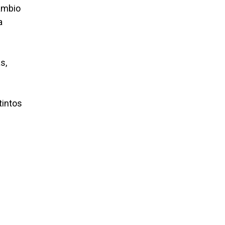
cambio
a
s,
tintos