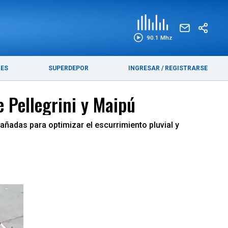
EDICIÓN IMPRESA
FUNEBRES
90.1 Mhz
RES
SUPERDEPOR
INGRESAR
/
REGISTRARSE
e Pellegrini y Maipú
añadas para optimizar el escurrimiento pluvial y