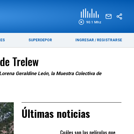
EDICIÓN IMPRESA
FUNEBRES
90.1 Mhz
RES
SUPERDEPOR
INGRESAR
/
REGISTRARSE
 de Trelew
 Lorena Geraldine León, la Muestra Colectiva de
Últimas noticias
Cuáles son las películas que