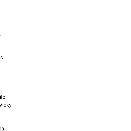
.
es
ilo
 Vicky
da