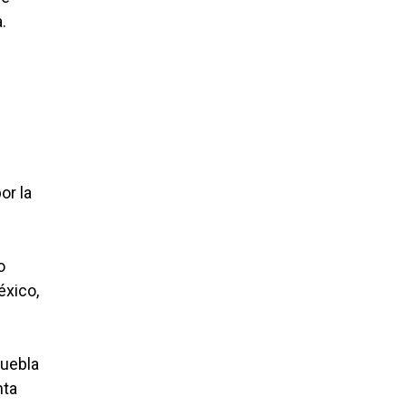
a.
e
or la
o
éxico,
Puebla
nta