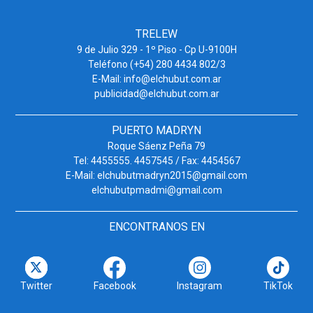
TRELEW
9 de Julio 329 - 1º Piso - Cp U-9100H
Teléfono (+54) 280 4434 802/3
E-Mail: info@elchubut.com.ar
publicidad@elchubut.com.ar
PUERTO MADRYN
Roque Sáenz Peña 79
Tel: 4455555. 4457545 / Fax: 4454567
E-Mail: elchubutmadryn2015@gmail.com
elchubutpmadmi@gmail.com
ENCONTRANOS EN
Twitter
Facebook
Instagram
TikTok