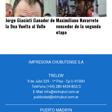
Jorge Giacinti Ganador de
Maximiliano Navarrete
la 9na Vuelta al Valle
vencedor de la segunda
etapa
IMPRESORA CHUBUTENSE S.A
TRELEW
9 de Julio 329 - 1º Piso - Cp U-9100H
Teléfono (+54) 280 4434 802/3
E-Mail: info@elchubut.com.ar
publicidad@elchubut.com.ar
PUERTO MADRYN