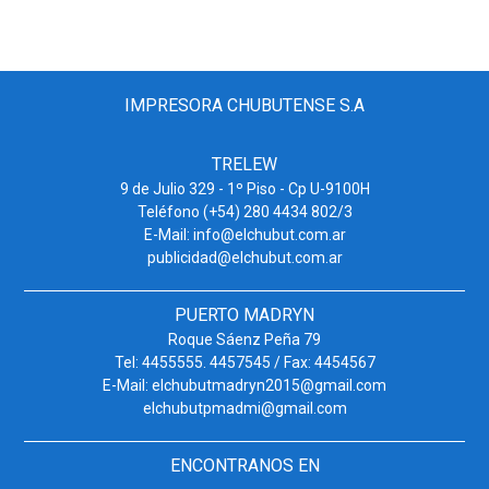
IMPRESORA CHUBUTENSE S.A
TRELEW
9 de Julio 329 - 1º Piso - Cp U-9100H
Teléfono (+54) 280 4434 802/3
E-Mail: info@elchubut.com.ar
publicidad@elchubut.com.ar
PUERTO MADRYN
Roque Sáenz Peña 79
Tel: 4455555. 4457545 / Fax: 4454567
E-Mail: elchubutmadryn2015@gmail.com
elchubutpmadmi@gmail.com
ENCONTRANOS EN