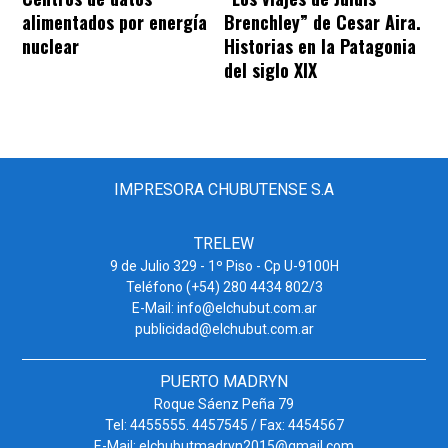
alimentados por energía
Brenchley” de Cesar Aira.
nuclear
Historias en la Patagonia
del siglo XIX
IMPRESORA CHUBUTENSE S.A
TRELEW
9 de Julio 329 - 1º Piso - Cp U-9100H
Teléfono (+54) 280 4434 802/3
E-Mail: info@elchubut.com.ar
publicidad@elchubut.com.ar
PUERTO MADRYN
Roque Sáenz Peña 79
Tel: 4455555. 4457545 / Fax: 4454567
E-Mail: elchubutmadryn2015@gmail.com