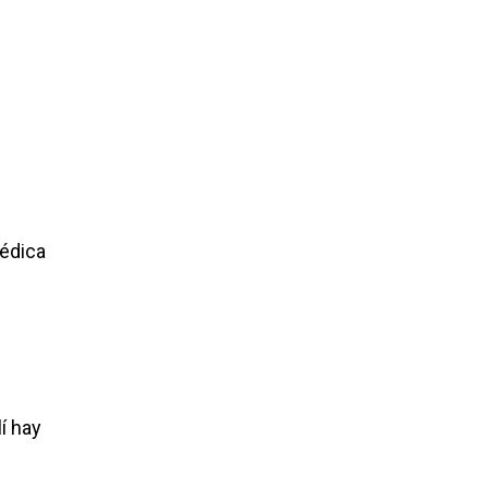
médica
í hay