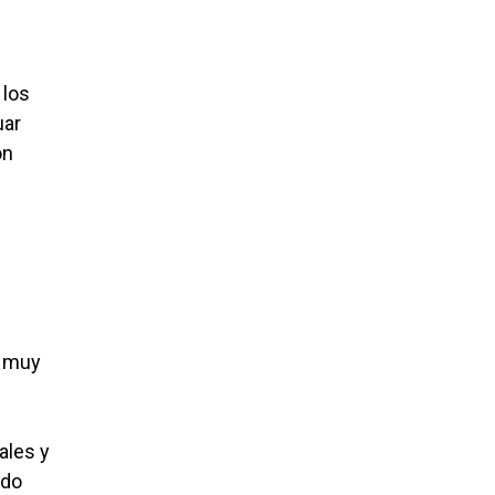
 los
uar
ón
e muy
ales y
ndo