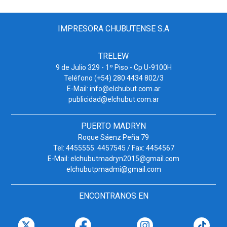
IMPRESORA CHUBUTENSE S.A
TRELEW
9 de Julio 329 - 1º Piso - Cp U-9100H
Teléfono (+54) 280 4434 802/3
E-Mail: info@elchubut.com.ar
publicidad@elchubut.com.ar
PUERTO MADRYN
Roque Sáenz Peña 79
Tel: 4455555. 4457545 / Fax: 4454567
E-Mail: elchubutmadryn2015@gmail.com
elchubutpmadmi@gmail.com
ENCONTRANOS EN