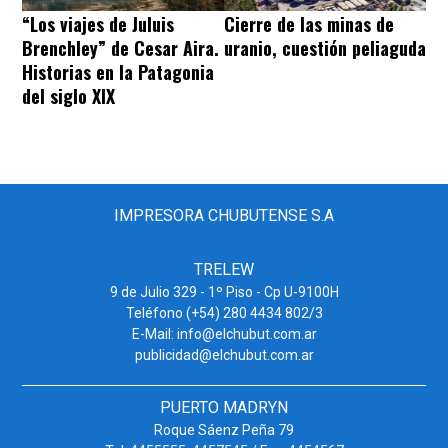
“Los viajes de Juluis
Cierre de las minas de
Brenchley” de Cesar Aira.
uranio, cuestión peliaguda
Historias en la Patagonia
del siglo XIX
IMPRESORA CHUBUTENSE S.A
TRELEW
9 de Julio 329 - 1º Piso - Cp U-9100H
Teléfono (+54) 280 4434 802/3
E-Mail: info@elchubut.com.ar
publicidad@elchubut.com.ar
PUERTO MADRYN
Roque Sáenz Peña 79