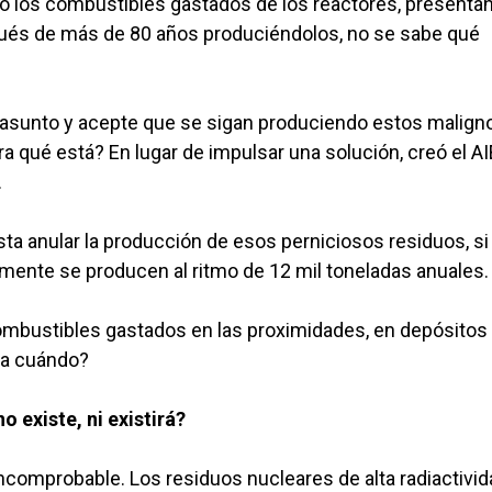
o los combustibles gastados de los reactores, presenta
pués de más de 80 años produciéndolos, no se sabe qué
 asunto y acepte que se sigan produciendo estos malign
a qué está? En lugar de impulsar una solución, creó el A
.
sta anular la producción de esos perniciosos residuos, si
lmente se producen al ritmo de 12 mil toneladas anuales.
ombustibles gastados en las proximidades, en depósitos
ra cuándo?
 existe, ni existirá?
incomprobable. Los residuos nucleares de alta radiactivi