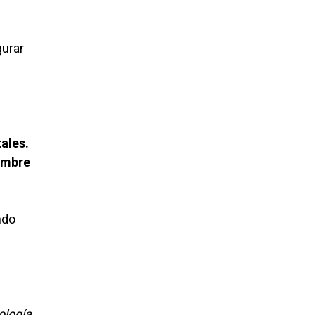
gurar
ales.
iembre
ndo
ología