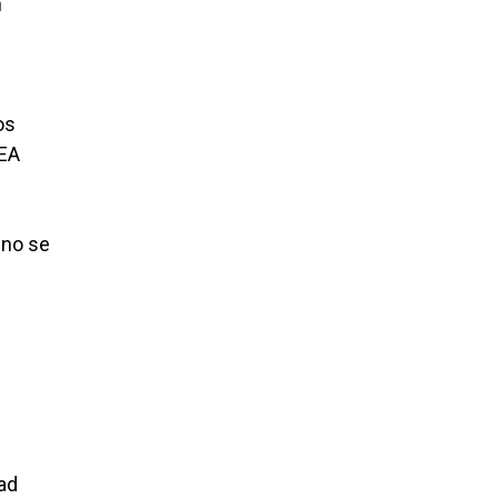
n
os
IEA
 no se
dad