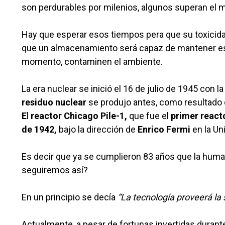
son perdurables por milenios, algunos superan el m
Hay que esperar esos tiempos pera que su toxicidad
que un almacenamiento será capaz de mantener eso
momento, contaminen el ambiente.
La era nuclear se inició el 16 de julio de 1945 con 
residuo nuclear
se produjo antes, como resultado 
E
l
reactor Chicago Pile-1
,
que fue el
primer react
de 1942
,
bajo la dirección de
Enrico Fermi
en la Un
Es decir que ya se cumplieron 83 años que la hum
seguiremos así?
En un principio se decía
“La tecnología proveerá la 
Actualmente, a pesar de fortunas invertidas duran