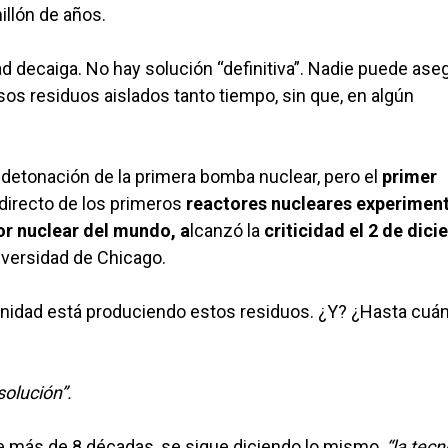
illón de años.
 decaiga. No hay solución “definitiva”. Nadie puede ase
s residuos aislados tanto tiempo, sin que, en algún
la detonación de la primera bomba nuclear, pero el
primer
directo de los primeros
reactores nucleares experiment
or nuclear del mundo, a
lcanzó la
criticidad el 2 de dic
iversidad de Chicago.
anidad está produciendo estos residuos. ¿Y? ¿Hasta cuá
solución”.
te más de 8 décadas, se sigue diciendo lo mismo,
“la tecn