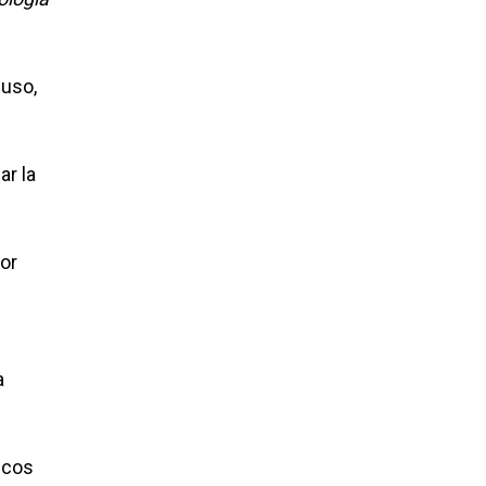
luso,
ar la
or
a
ecos