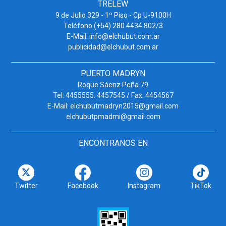
TRELEW
9 de Julio 329 - 1º Piso - Cp U-9100H
Teléfono (+54) 280 4434 802/3
E-Mail: info@elchubut.com.ar
publicidad@elchubut.com.ar
PUERTO MADRYN
Roque Sáenz Peña 79
Tel: 4455555. 4457545 / Fax: 4454567
E-Mail: elchubutmadryn2015@gmail.com
elchubutpmadmi@gmail.com
ENCONTRANOS EN
Twitter
Facebook
Instagram
TikTok