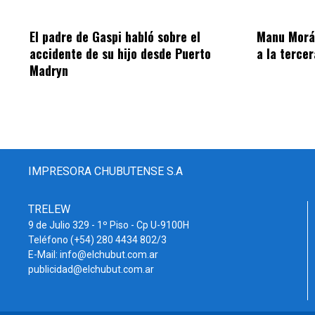
El padre de Gaspi habló sobre el
Manu Morán
accidente de su hijo desde Puerto
a la terce
Madryn
IMPRESORA CHUBUTENSE S.A
TRELEW
9 de Julio 329 - 1º Piso - Cp U-9100H
Teléfono (+54) 280 4434 802/3
E-Mail: info@elchubut.com.ar
publicidad@elchubut.com.ar