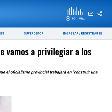
EDICIÓN IMPRESA
FUNEBRES
90.1 Mhz
RES
SUPERDEPOR
INGRESAR
/
REGISTRARSE
e vamos a privilegiar a los
e el oficialismo provincial trabajará en "construir una