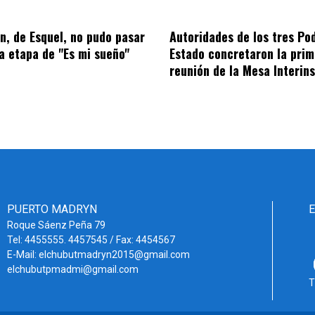
, de Esquel, no pudo pasar
Autoridades de los tres Po
ra etapa de "Es mi sueño"
Estado concretaron la prim
reunión de la Mesa Interins
PUERTO MADRYN
Roque Sáenz Peña 79
Tel: 4455555. 4457545 / Fax: 4454567
E-Mail: elchubutmadryn2015@gmail.com
elchubutpmadmi@gmail.com
T