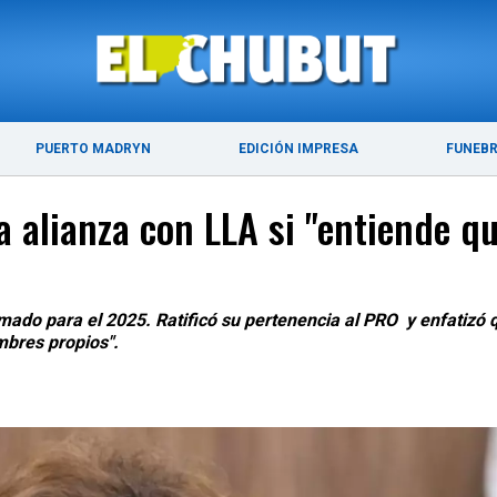
ÚLTIMAS NOTICIAS
PUERTO MADRYN
PUERTO MADRYN
EDICIÓN IMPRESA
FUNEB
 alianza con LLA si "entiende qu
mado para el 2025. Ratificó su pertenencia al PRO y enfatizó qu
mbres propios".