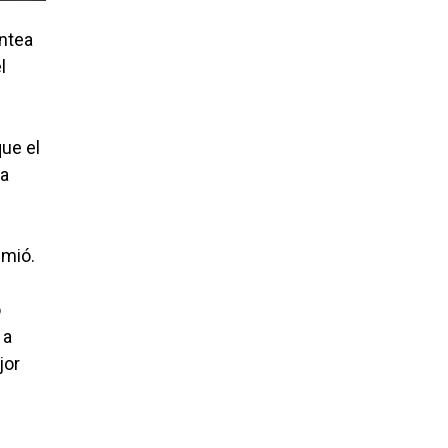
antea
l
que el
la
umió.
o
 a
jor