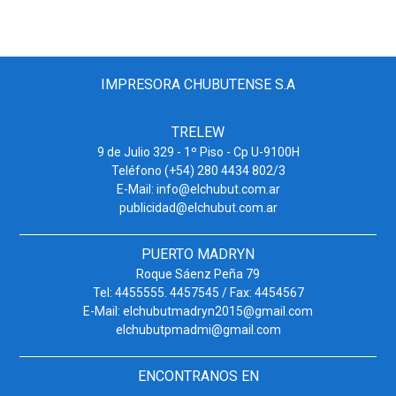
IMPRESORA CHUBUTENSE S.A
TRELEW
9 de Julio 329 - 1º Piso - Cp U-9100H
Teléfono (+54) 280 4434 802/3
E-Mail: info@elchubut.com.ar
publicidad@elchubut.com.ar
PUERTO MADRYN
Roque Sáenz Peña 79
Tel: 4455555. 4457545 / Fax: 4454567
E-Mail: elchubutmadryn2015@gmail.com
elchubutpmadmi@gmail.com
ENCONTRANOS EN