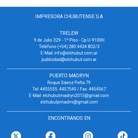
IMPRESORA CHUBUTENSE S.A
TRELEW
9 de Julio 329 - 1º Piso - Cp U-9100H
Teléfono (+54) 280 4434 802/3
E-Mail: info@elchubut.com.ar
publicidad@elchubut.com.ar
PUERTO MADRYN
Roque Sáenz Peña 79
Tel: 4455555. 4457545 / Fax: 4454567
E-Mail: elchubutmadryn2015@gmail.com
elchubutpmadmi@gmail.com
ENCONTRANOS EN