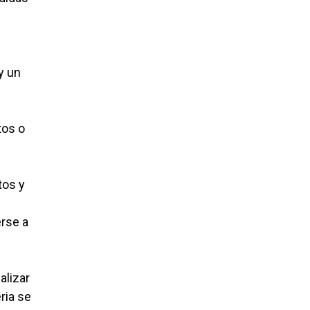
3
y un
tos o
tos y
erse a
alizar
ria se