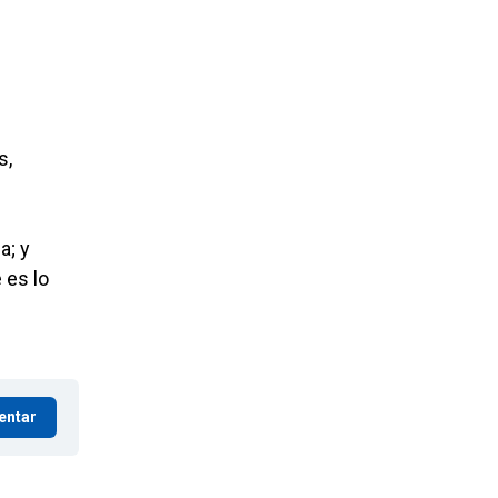
s,
a; y
 es lo
entar