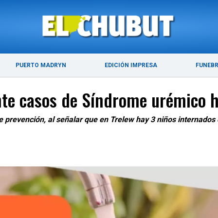
ÚLTIMAS NOTICIAS
PUERTO MADRYN
PUERTO MADRYN
EDICIÓN IMPRESA
FUNEB
te casos de Síndrome urémico h
de prevención, al señalar que en Trelew hay 3 niños internado