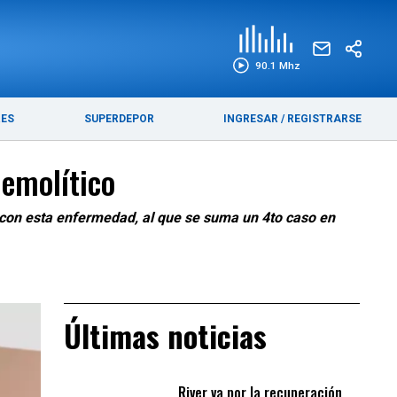
EDICIÓN IMPRESA
FUNEBRES
90.1 Mhz
RES
SUPERDEPOR
INGRESAR
/
REGISTRARSE
emolítico
s con esta enfermedad, al que se suma un 4to caso en
Últimas noticias
River va por la recuperación