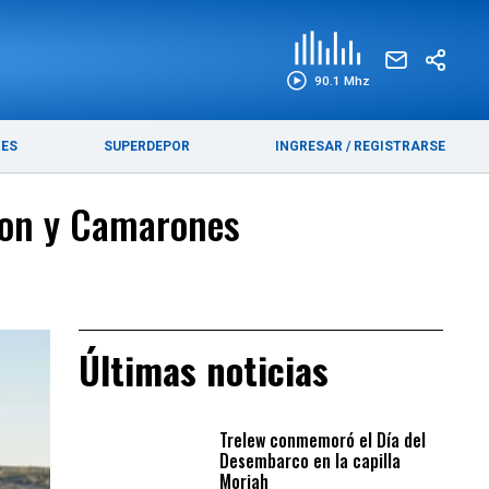
EDICIÓN IMPRESA
FUNEBRES
90.1 Mhz
RES
SUPERDEPOR
INGRESAR
/
REGISTRARSE
son y Camarones
Últimas noticias
Trelew conmemoró el Día del
Desembarco en la capilla
Moriah