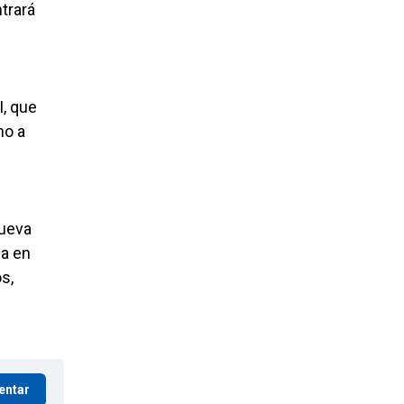
trará
I, que
mo a
nueva
ia en
s,
entar