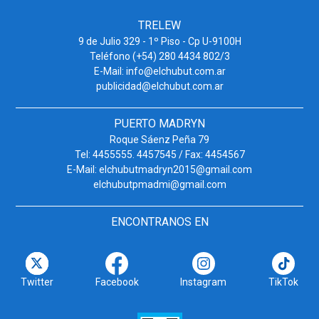
TRELEW
9 de Julio 329 - 1º Piso - Cp U-9100H
Teléfono (+54) 280 4434 802/3
E-Mail: info@elchubut.com.ar
publicidad@elchubut.com.ar
PUERTO MADRYN
Roque Sáenz Peña 79
Tel: 4455555. 4457545 / Fax: 4454567
E-Mail: elchubutmadryn2015@gmail.com
elchubutpmadmi@gmail.com
ENCONTRANOS EN
Twitter
Facebook
Instagram
TikTok