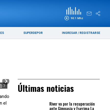
EDICIÓN IMPRESA
FUNEBRES
90.1 Mhz
RES
SUPERDEPOR
INGRESAR
/
REGISTRARSE
Últimas noticias
7
nando
n el
River va por la recuperación
ante Gimnasia y Esgrima La