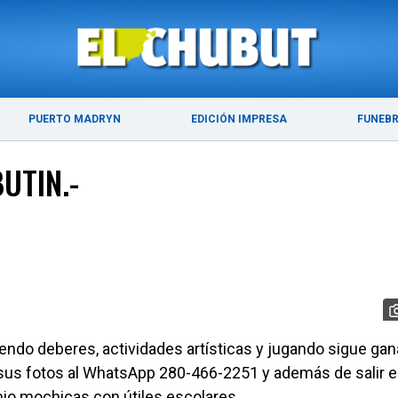
ÚLTIMAS NOTICIAS
PUERTO MADRYN
PUERTO MADRYN
EDICIÓN IMPRESA
FUNEB
UTIN.-
ndo deberes, actividades artísticas y jugando sigue ga
 sus fotos al WhatsApp 280-466-2251 y además de salir e
mio mochicas con útiles escolares.