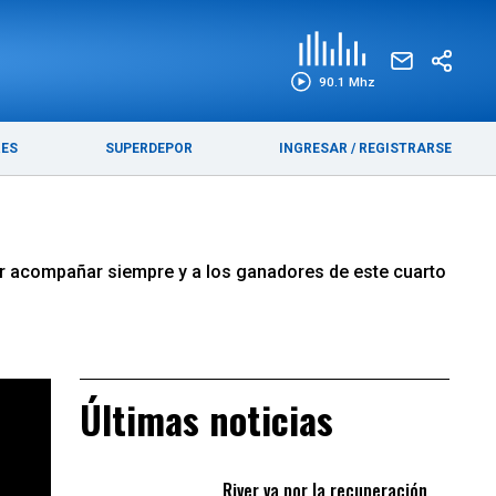
EDICIÓN IMPRESA
FUNEBRES
90.1 Mhz
RES
SUPERDEPOR
INGRESAR
/
REGISTRARSE
or acompañar siempre y a los ganadores de este cuarto
Últimas noticias
River va por la recuperación