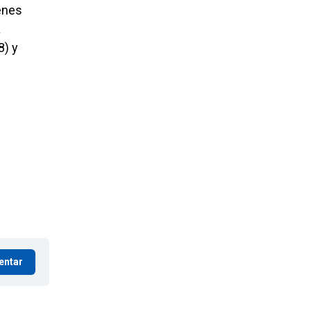
enes
a
8) y
entar