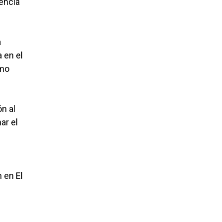
gencia
a
 en el
omo
n al
ar el
 en El