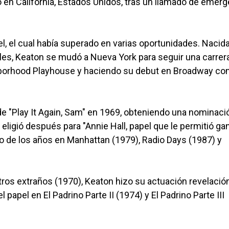
o en California, Estados Unidos, tras un llamado de emer
el, el cual había superado en varias oportunidades. Nacid
es, Keaton se mudó a Nueva York para seguir una carrera
ghborhood Playhouse y haciendo su debut en Broadway c
e "Play It Again, Sam" en 1969, obteniendo una nominació
 eligió después para "Annie Hall, papel que le permitió gan
go de los años en Manhattan (1979), Radio Days (1987) y
ros extraños (1970), Keaton hizo su actuación revelación
 papel en El Padrino Parte II (1974) y El Padrino Parte III