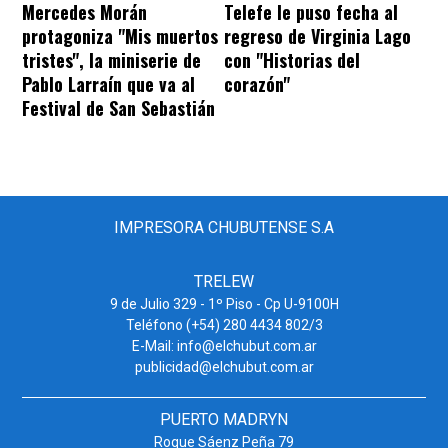
Mercedes Morán
Telefe le puso fecha al
protagoniza "Mis muertos
regreso de Virginia Lago
tristes", la miniserie de
con "Historias del
Pablo Larraín que va al
corazón"
Festival de San Sebastián
IMPRESORA CHUBUTENSE S.A
TRELEW
9 de Julio 329 - 1º Piso - Cp U-9100H
Teléfono (+54) 280 4434 802/3
E-Mail: info@elchubut.com.ar
publicidad@elchubut.com.ar
PUERTO MADRYN
Roque Sáenz Peña 79