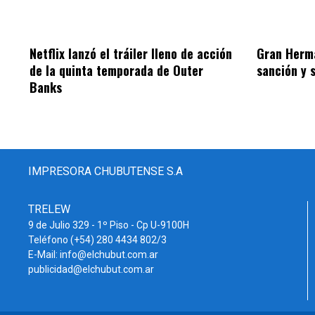
Netflix lanzó el tráiler lleno de acción
Gran Herm
de la quinta temporada de Outer
sanción y 
Banks
IMPRESORA CHUBUTENSE S.A
TRELEW
9 de Julio 329 - 1º Piso - Cp U-9100H
Teléfono (+54) 280 4434 802/3
E-Mail: info@elchubut.com.ar
publicidad@elchubut.com.ar