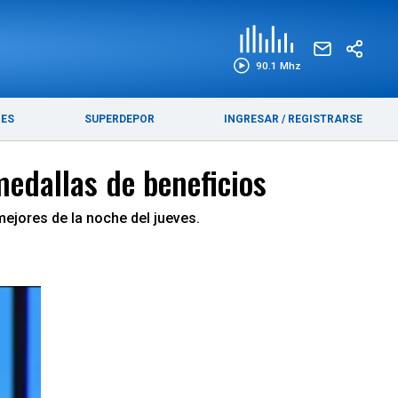
EDICIÓN IMPRESA
FUNEBRES
90.1 Mhz
RES
SUPERDEPOR
INGRESAR
/
REGISTRARSE
medallas de beneficios
mejores de la noche del jueves.