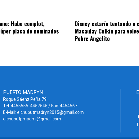
ano: Hubo complot,
Disney estaría tentando a 
súper placa de nominados
Macaulay Culkin para volve
Pobre Angelito
PUERTO MADRYN
Roque Sáenz Peña 79
Tel: 4455555. 4457545 / Fax: 4454567
E-Mail: elchubutmadryn2015@gmail.com
elchubutpmadmi@gmail.com
T