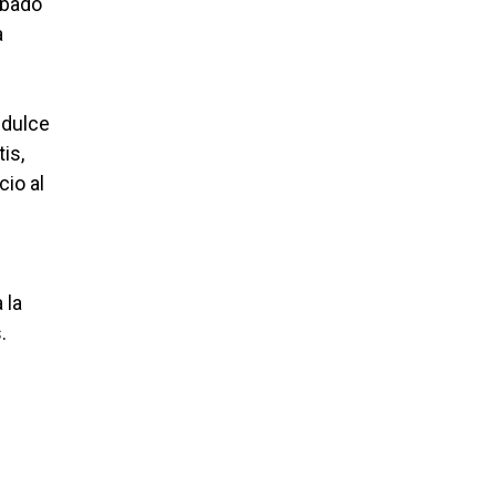
ábado
a
 dulce
is,
cio al
 la
.
e