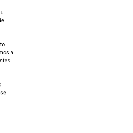
su
de
to
amos a
antes.
s
ese