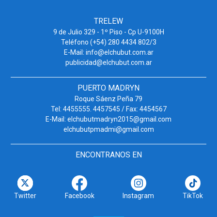
TRELEW
9 de Julio 329 - 1º Piso - Cp U-9100H
Teléfono (+54) 280 4434 802/3
E-Mail: info@elchubut.com.ar
publicidad@elchubut.com.ar
PUERTO MADRYN
Roque Sáenz Peña 79
Tel: 4455555. 4457545 / Fax: 4454567
E-Mail: elchubutmadryn2015@gmail.com
elchubutpmadmi@gmail.com
ENCONTRANOS EN
Twitter
Facebook
Instagram
TikTok