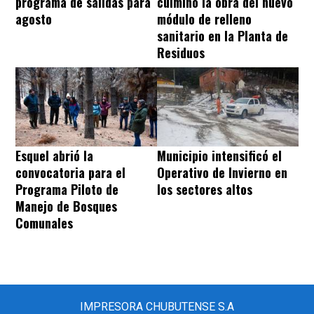
programa de salidas para
culminó la obra del nuevo
agosto
módulo de relleno
sanitario en la Planta de
Residuos
Esquel abrió la
Municipio intensificó el
convocatoria para el
Operativo de Invierno en
Programa Piloto de
los sectores altos
Manejo de Bosques
Comunales
IMPRESORA CHUBUTENSE S.A