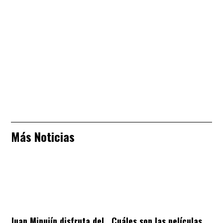
Más Noticias
Juan Minujín disfruta del
Cuáles son las películas