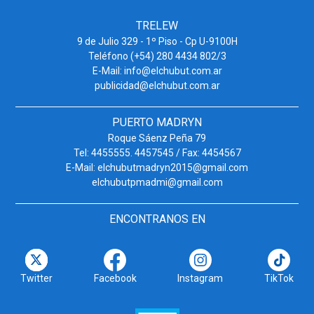
TRELEW
9 de Julio 329 - 1º Piso - Cp U-9100H
Teléfono (+54) 280 4434 802/3
E-Mail: info@elchubut.com.ar
publicidad@elchubut.com.ar
PUERTO MADRYN
Roque Sáenz Peña 79
Tel: 4455555. 4457545 / Fax: 4454567
E-Mail: elchubutmadryn2015@gmail.com
elchubutpmadmi@gmail.com
ENCONTRANOS EN
Twitter
Facebook
Instagram
TikTok