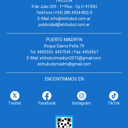
TRELEW
9 de Julio 329 - 1º Piso - Cp U-9100H
Teléfono (+54) 280 4434 802/3
E-Mail: info@elchubut.com.ar
publicidad@elchubut.com.ar
PUERTO MADRYN
Roque Sáenz Peña 79
Tel: 4455555. 4457545 / Fax: 4454567
E-Mail: elchubutmadryn2015@gmail.com
elchubutpmadmi@gmail.com
ENCONTRANOS EN
Twitter
Facebook
Instagram
TikTok